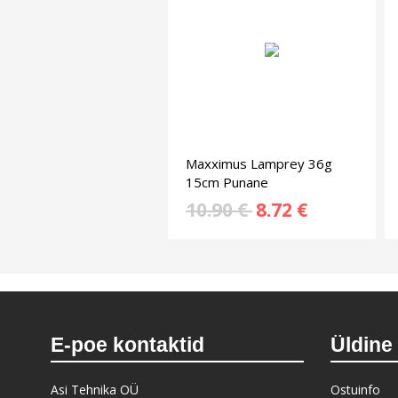
Maxximus Lamprey 36g
15cm Punane
10.90 €
8.72 €
E-poe kontaktid
Üldine
Asi Tehnika OÜ
Ostuinfo