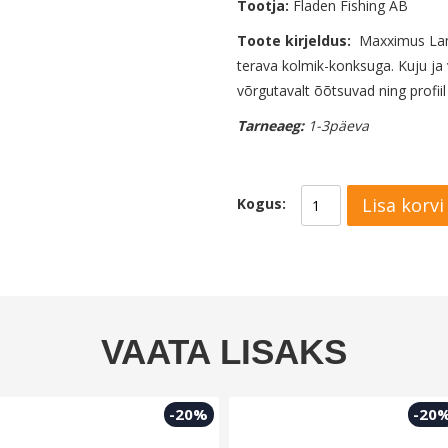
Tootja:
Fladen Fishing AB
Toote kirjeldus:
Maxximus Lamp
terava kolmik-konksuga. Kuju ja 
võrgutavalt õõtsuvad ning profiil 
Tarneaeg:
1-3päeva
Lisa korvi
Kogus:
VAATA LISAKS
-20%
-20