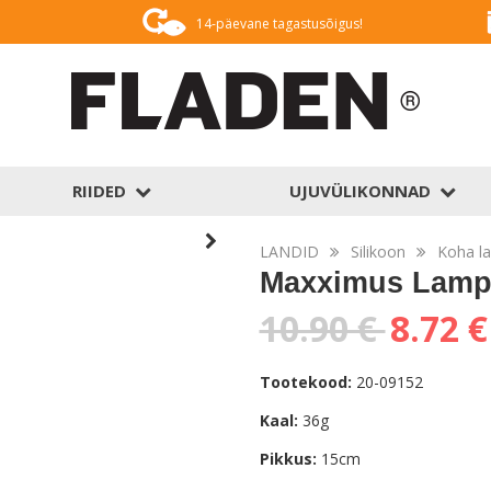
14-päevane tagastusõigus!
RIIDED
UJUVÜLIKONNAD
LANDID
Silikoon
Koha la
Maxximus Lampr
10.90 €
8.72 €
Tootekood:
20-09152
Kaal:
36g
Pikkus:
15cm