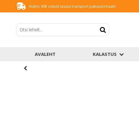
Alates 40€ ostust tasuta transport pakiautomaati!
AVALEHT
KALASTUS