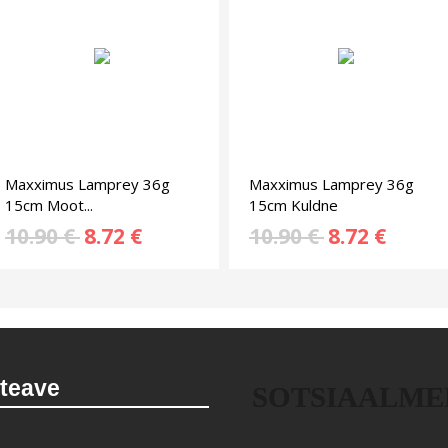
Maxximus Lamprey 36g
Maxximus Lamprey 36g
15cm Moot...
15cm Kuldne
10.90 €
8.72 €
10.90 €
8.72 €
 teave
SOTSIAALME