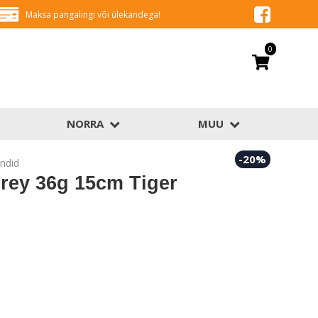
Maksa pangalingi või ülekandega!
0
NORRA
MUU
-20%
ndid
ey 36g 15cm Tiger