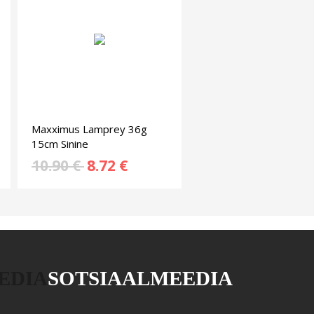
Maxximus Lamprey 36g
15cm Sinine
10.90 €
8.72 €
EDIA
SOTSIAALMEEDIA