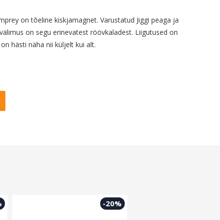
rey on tõeline kiskjamagnet. Varustatud Jiggi peaga ja
välimus on segu erinevatest röövkaladest. Liigutused on
on hästi näha nii küljelt kui alt.
%
-20%