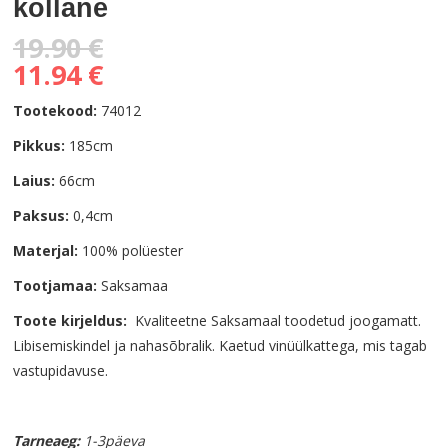
kollane
19.90 €
11.94 €
Tootekood:
74012
Pikkus:
185cm
Laius:
66cm
Paksus:
0,4cm
Materjal:
100% polüester
Tootjamaa:
Saksamaa
Toote kirjeldus:
Kvaliteetne Saksamaal toodetud joogamatt.
Libisemiskindel ja nahasõbralik. Kaetud vinüülkattega, mis tagab
vastupidavuse.
Tarneaeg:
1-3päeva