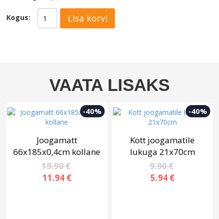
Lisa korvi
Kogus:
VAATA LISAKS
-40%
-40%
Joogamatt
Kott joogamatile
66x185x0,4cm kollane
lukuga 21x70cm
19.90 €
9.90 €
11.94 €
5.94 €