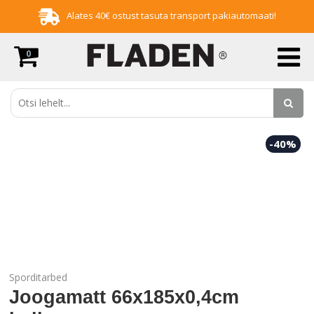
Alates 40€ ostust tasuta transport pakiautomaati!
0
-40%
Sporditarbed
Joogamatt 66x185x0,4cm