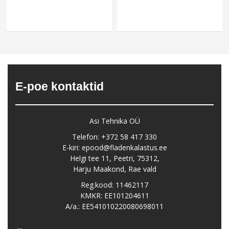
E-poe kontaktid
Asi Tehnika OÜ
Telefon: +372 58 417 330
E-kiri: epood@fladenkalastus.ee
Helgi tee 11, Peetri, 75312,
Harju Maakond, Rae vald
Reg.kood: 11462117
KMKR: EE101204611
A/a.: EE541010220080698011