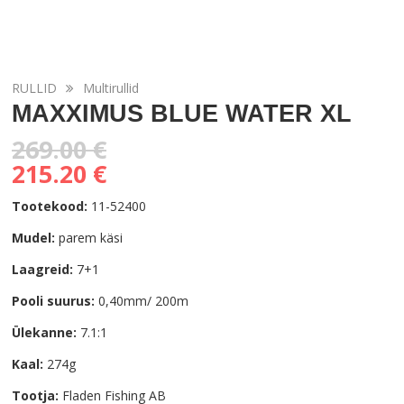
RULLID
Multirullid
MAXXIMUS BLUE WATER XL
269.00 €
215.20 €
Tootekood:
11-52400
Mudel:
parem käsi
Laagreid:
7+1
Pooli suurus:
0,40mm/ 200m
Ülekanne:
7.1:1
Kaal:
274g
Tootja:
Fladen Fishing AB