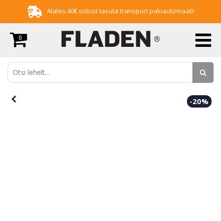
Alates 40€ ostust tasuta transport pakiautomaati!
0
-20%