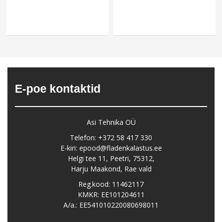
E-poe kontaktid
Asi Tehnika OÜ
Telefon: +372 58 417 330
E-kiri: epood@fladenkalastus.ee
Helgi tee 11, Peetri, 75312,
Harju Maakond, Rae vald
Reg.kood: 11462117
KMKR: EE101204611
A/a.: EE541010220080698011