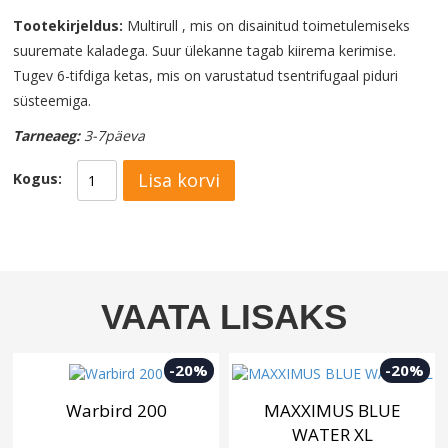
Tootekirjeldus:
Multirull , mis on disainitud toimetulemiseks
suuremate kaladega. Suur ülekanne tagab kiirema kerimise.
Tugev 6-tifdiga ketas, mis on varustatud tsentrifugaal piduri
süsteemiga.
Tarneaeg:
3-7päeva
Lisa korvi
Kogus:
VAATA LISAKS
-20%
-20%
Warbird 200
MAXXIMUS BLUE
WATER XL